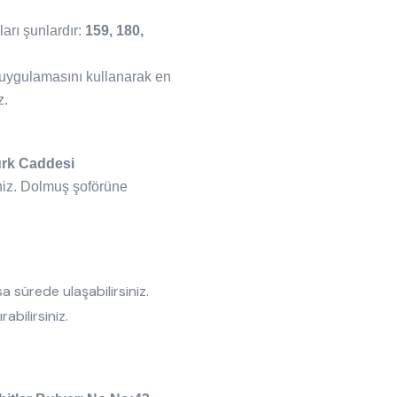
arı şunlardır:
159, 180,
uygulamasını kullanarak en
z.
ürk Caddesi
niz. Dolmuş şoförüne
 sürede ulaşabilirsiniz.
abilirsiniz.