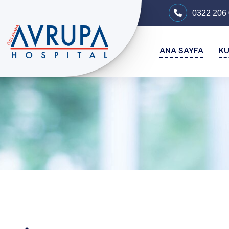
0322 206 
ANA SAYFA
K