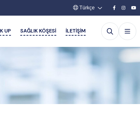
Türkçe
K UP
SAĞLIK KÖŞESI
İLETIŞIM