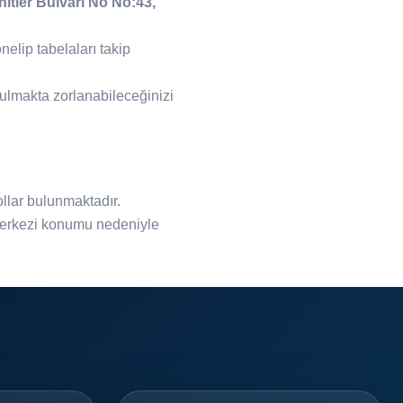
itler Bulvarı No No:43,
elip tabelaları takip
ulmakta zorlanabileceğinizi
llar bulunmaktadır.
erkezi konumu nedeniyle