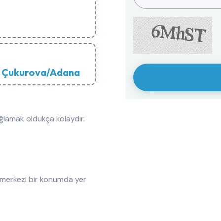
70 Çukurova/Adana
ğlamak oldukça kolaydır.
 merkezi bir konumda yer