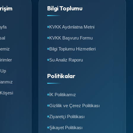
Erişim
Bilgi Toplumu
yfa
KVKK Aydınlatna Metni
sal
KVKK Başvuru Formu
nemiz
Bilgi Toplumu Hizmetleri
irimler
Su Analiz Raporu
 Up
Politikalar
larımız
 Köşesi
İK Politikamız
Gizlilik ve Çerez Politikası
Ziyaretçi Politikası
Şikayet Politikası