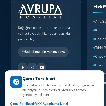
Hızlı 
Ana Sa
Sağlığınız için modern tanı, tedavi
Kurum
ve hasta odaklı hizmet anlayışıyla
Hasta
yanınızdayız.
Tıbbi B
Sağlığınız için yanınızdayız
Check
Doktor
Sağlık
×
Çerez Tercihleri
İletişim
Size daha iyi bir deneyim sunabilmek için çerezler
kullanıyoruz. Tercihlerinizi istediğiniz zaman
güncelleyebilirsiniz.
Çerez Politikası
KVKK Aydınlatma Metni