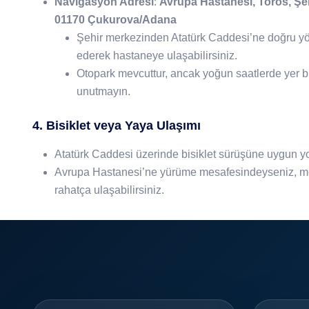
Navigasyon Adresi
:
Avrupa Hastanesi, Toros, Şeh
01170 Çukurova/Adana
Şehir merkezinden Atatürk Caddesi’ne doğru yön
ederek hastaneye ulaşabilirsiniz.
Otopark mevcuttur, ancak yoğun saatlerde yer b
unutmayın.
4. Bisiklet veya Yaya Ulaşımı
Atatürk Caddesi üzerinde bisiklet sürüşüne uygun yo
Avrupa Hastanesi’ne yürüme mesafesindeyseniz, m
rahatça ulaşabilirsiniz.