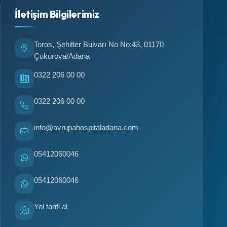
İletişim Bilgilerimiz
Toros, Şehitler Bulvarı No No:43, 01170
Çukurova/Adana
0322 206 00 00
0322 206 00 00
info@avrupahospitaladana.com
05412060046
05412060046
Yol tarifi al