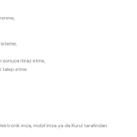
ğrenme,
 isteme,
n sonuca itiraz etme,
ni talep etme
 elektronik imza, mobil imza ya da Kurul tarafından