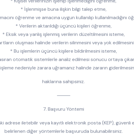
* Kişisel verilerinizin işlenip işlenmediğini öğrenme,
* İşlenmişse buna ilişkin bilgi talep etme,
amacını öğrenme ve amacına uygun kullanılıp kullanılmadığını ö
* Verilerin aktarıldığı üçüncü kişileri öğrenme,
* Eksik veya yanlış işlenmiş verilerin düzeltilmesini isteme,
rtların oluşması halinde verilerin silinmesini veya yok edilmesini
* Bu işlemlerin üçüncü kişilere bildirilmesini isteme,
hasıran otomatik sistemlerle analiz edilmesi sonucu ortaya çıka
 işleme nedeniyle zarara uğramanız halinde zararın giderilmesi
haklarına sahipsiniz.
⸻
7. Başvuru Yöntemi
ki adrese iletebilir veya kayıtlı elektronik posta (KEP), güvenli
belirlenen diğer yöntemlerle başvuruda bulunabilirsiniz.