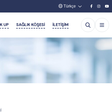
Türkçe
K UP
SAĞLIK KÖŞESI
İLETIŞIM
İ