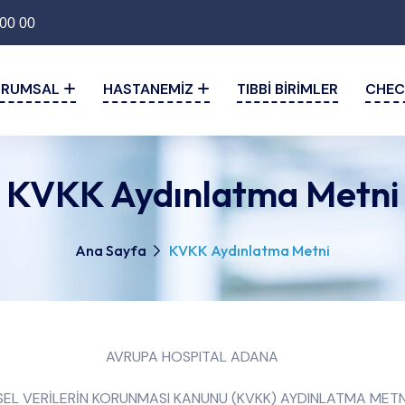
00 00
URUMSAL
HASTANEMIZ
TIBBI BIRIMLER
CHEC
KVKK Aydınlatma Metni
Ana Sayfa
KVKK Aydınlatma Metni
AVRUPA HOSPITAL ADANA
İSEL VERİLERİN KORUNMASI KANUNU (KVKK) AYDINLATMA METN