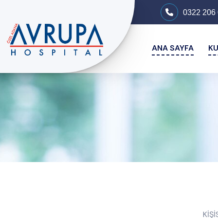
0322 206 
ANA SAYFA
K
KİŞ