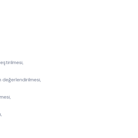
eştirilmesi,
n değerlendirilmesi,
lmesi,
,