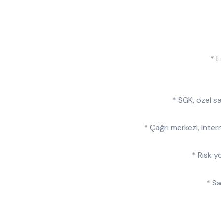
* L
* SGK, özel sa
* Çağrı merkezi, intern
* Risk y
* Sa