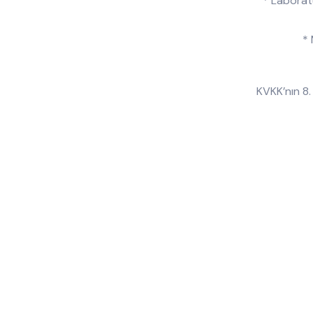
* Laborat
* 
KVKK’nın 8.