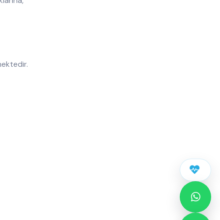
larına,
mektedir.