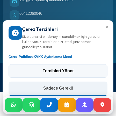
05412060046
×
05412060046
Çerez Tercihleri
Size daha iyi bir deneyim sunabilmek için çerezler
Yol tarifi al
kullanıyoruz. Tercihlerinizi istediğiniz zaman
güncelleyebilirsiniz.
Çerez Politikası
KVKK Aydınlatma Metni
Tercihleri Yönet
2026 Avrupa Hospital Adana. Her hakkı saklıdır.
Web tasarım ve yazılım
Sadece Gerekli
Tümünü Kabul Et