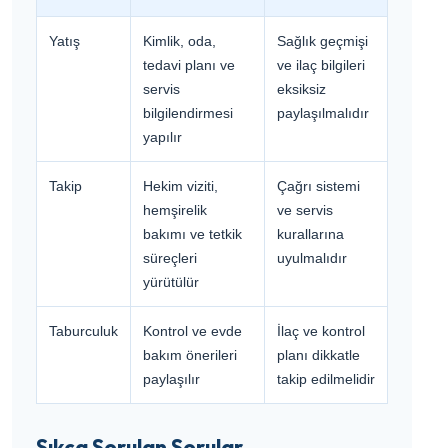
Yatış
Kimlik, oda,
Sağlık geçmişi
tedavi planı ve
ve ilaç bilgileri
servis
eksiksiz
bilgilendirmesi
paylaşılmalıdır
yapılır
Takip
Hekim viziti,
Çağrı sistemi
hemşirelik
ve servis
bakımı ve tetkik
kurallarına
süreçleri
uyulmalıdır
yürütülür
Taburculuk
Kontrol ve evde
İlaç ve kontrol
bakım önerileri
planı dikkatle
paylaşılır
takip edilmelidir
Sıkça Sorulan Sorular