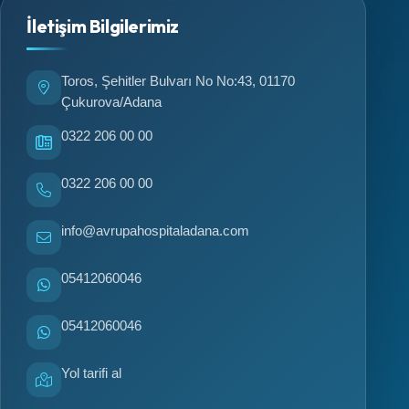
İletişim Bilgilerimiz
Toros, Şehitler Bulvarı No No:43, 01170
Çukurova/Adana
0322 206 00 00
0322 206 00 00
info@avrupahospitaladana.com
05412060046
05412060046
Yol tarifi al