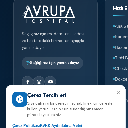
Hızlı 
Ana Sa
Sağlığınız için modern tanı, tedavi
Kurum
ve hasta odaklı hizmet anlayışıyla
Hasta
yanınızdayız.
Tıbbi B
Sağlığınız için yanınızdayız
Check
Doktor
Sağlık
×
Çerez Tercihleri
İletişim
Size daha iyi bir deneyim sunabilmek için çerezler
kullanıyoruz. Tercihlerinizi istediğiniz zaman
güncelleyebilirsiniz.
Çerez Politikası
KVKK Aydınlatma Metni