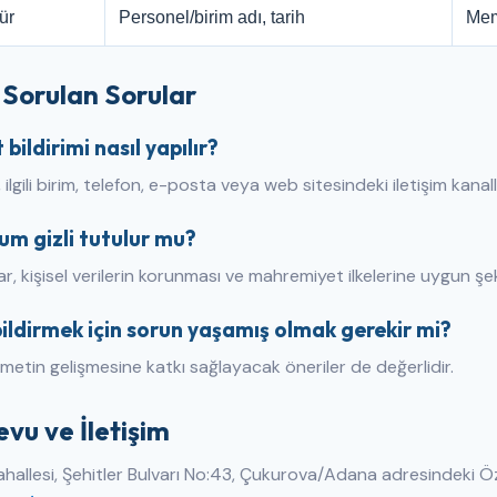
ür
Personel/birim adı, tarih
Memn
 Sorulan Sorular
 bildirimi nasıl yapılır?
ilgili birim, telefon, e-posta veya web sitesindeki iletişim kanallar
um gizli tutulur mu?
r, kişisel verilerin korunması ve mahremiyet ilkelerine uygun şeki
ildirmek için sorun yaşamış olmak gerekir mi?
zmetin gelişmesine katkı sağlayacak öneriler de değerlidir.
vu ve İletişim
hallesi, Şehitler Bulvarı No:43, Çukurova/Adana adresindeki Öz