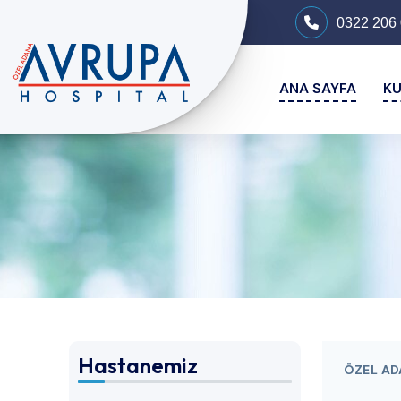
0322 206 
ANA SAYFA
K
Hastanemiz
ÖZEL AD