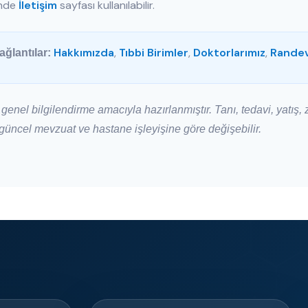
inde
İletişim
sayfası kullanılabilir.
Hakkımızda
,
Tıbbi Birimler
,
Doktorlarımız
,
Randev
bağlantılar:
 genel bilgilendirme amacıyla hazırlanmıştır. Tanı, tedavi, yatış, z
üncel mevzuat ve hastane işleyişine göre değişebilir.