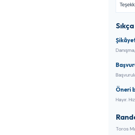
Teşekk
Sıkça
Şikâyet
Danışma, 
Başvur
Başvurula
Öneri b
Hayır. Hi
Rande
Toros Ma