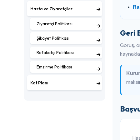
Ran
Hasta ve Ziyaretçiler
Ziyaretçi Politikası
Geri 
Şikayet Politikası
Görüş, ön
Refakatçi Politikası
kaynaklar
Emzirme Politikası
Kurum
maksim
Kat Planı
Başvu
Has