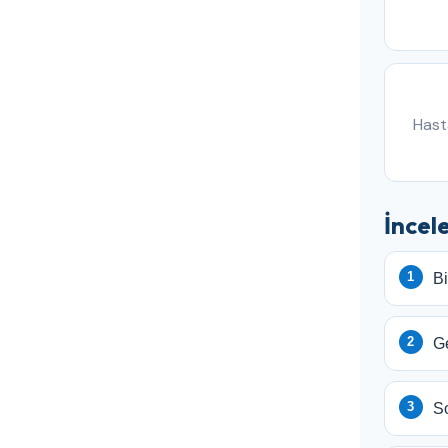
Hasta
İncel
Bi
Ge
So