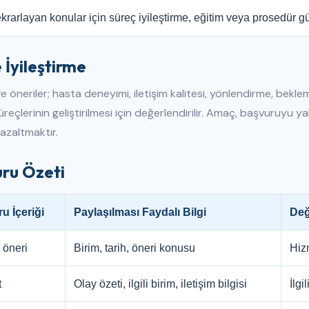
krarlayan konular için süreç iyileştirme, eğitim veya prosedür g
 İyileştirme
e öneriler; hasta deneyimi, iletişim kalitesi, yönlendirme, bekle
reçlerinin geliştirilmesi için değerlendirilir. Amaç, başvuruyu 
 azaltmaktır.
ru Özeti
u İçeriği
Paylaşılması Faydalı Bilgi
Değ
 öneri
Birim, tarih, öneri konusu
Hizm
t
Olay özeti, ilgili birim, iletişim bilgisi
İlgi