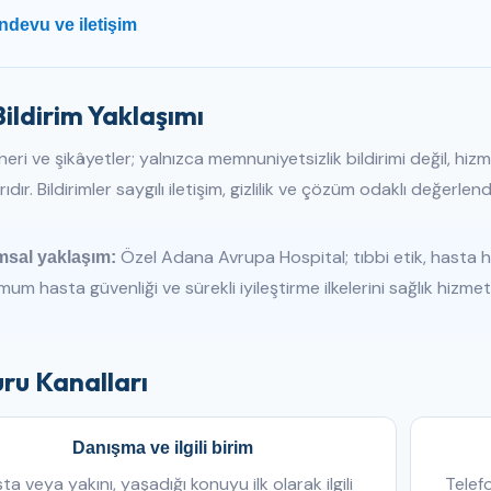
devu ve iletişim
Bildirim Yaklaşımı
eri ve şikâyetler; yalnızca memnuniyetsizlik bildirimi değil, hizme
ıdır. Bildirimler saygılı iletişim, gizlilik ve çözüm odaklı değerlend
Özel Adana Avrupa Hospital; tıbbi etik, hasta h
sal yaklaşım:
um hasta güvenliği ve sürekli iyileştirme ilkelerini sağlık hizmeti
ru Kanalları
Danışma ve ilgili birim
ta veya yakını, yaşadığı konuyu ilk olarak ilgili
Telef