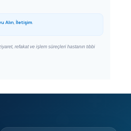
u Alın
,
İletişim
.
iyaret, refakat ve işlem süreçleri hastanın tıbbi