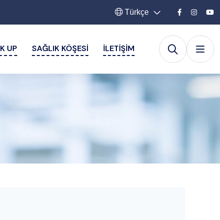
Türkçe
K UP
SAĞLIK KÖŞESI
İLETIŞIM