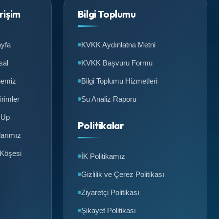
Erişim
Bilgi Toplumu
yfa
KVKK Aydınlatna Metni
sal
KVKK Başvuru Formu
nemiz
Bilgi Toplumu Hizmetleri
irimler
Su Analiz Raporu
 Up
Politikalar
larımız
 Köşesi
İK Politikamız
Gizlilik ve Çerez Politikası
Ziyaretçi Politikası
Şikayet Politikası