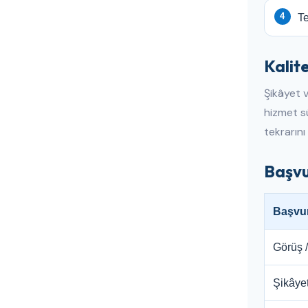
Te
Kalite
Şikâyet v
hizmet sü
tekrarını
Başvu
Başvur
Görüş /
Şikâye