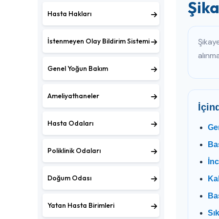
Şika
Hasta Hakları
İstenmeyen Olay Bildirim Sistemi
Şikaye
alınma
Genel Yoğun Bakım
Ameliyathaneler
İçin
Hasta Odaları
Ger
Baş
Poliklinik Odaları
İn
Doğum Odası
Kal
Ba
Yatan Hasta Birimleri
Sık