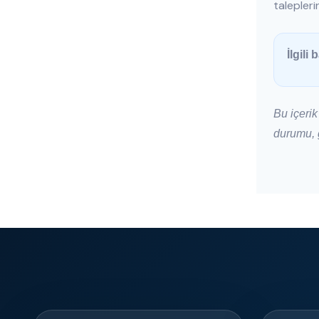
talepler
İlgili 
Bu içerik
durumu, g