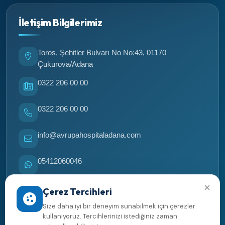
İletişim Bilgilerimiz
Toros, Şehitler Bulvarı No No:43, 01170
Çukurova/Adana
0322 206 00 00
0322 206 00 00
info@avrupahospitaladana.com
05412060046
×
05412060046
Çerez Tercihleri
Size daha iyi bir deneyim sunabilmek için çerezler
Yol tarifi al
kullanıyoruz. Tercihlerinizi istediğiniz zaman