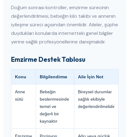
Doğum sonrası kontroller, emzirme sürecinin
değerlendirilmesi, bebeğin kilo takibi ve annenin
iyileşme süreci açısından önemlidir. Aileler, şüphe
duydukları konularda internetteki genel bilgiler
yerine sağlık profesyonellerine danışmalıdır.
Emzirme Destek Tablosu
Konu
Bilgilendirme
Aile İçin Not
Anne
Bebeğin
Bireysel durumlar
sütü
beslenmesinde
sağlık ekibiyle
temel ve
değerlendirilmelidir
değerli bir
kaynaktır
Emzirme
Pozisyon,
Ağrı veya güçlük