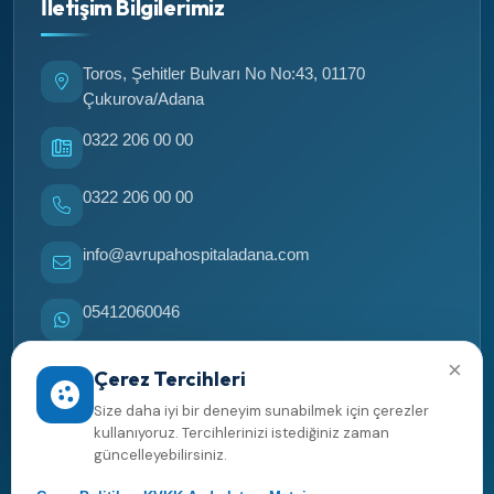
İletişim Bilgilerimiz
Toros, Şehitler Bulvarı No No:43, 01170
Çukurova/Adana
0322 206 00 00
0322 206 00 00
info@avrupahospitaladana.com
05412060046
×
05412060046
Çerez Tercihleri
Size daha iyi bir deneyim sunabilmek için çerezler
Yol tarifi al
kullanıyoruz. Tercihlerinizi istediğiniz zaman
güncelleyebilirsiniz.