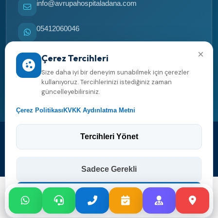
info@avrupahospitaladana.com
05412060046
×
05412060046
Çerez Tercihleri
Size daha iyi bir deneyim sunabilmek için çerezler
Yol tarifi al
kullanıyoruz. Tercihlerinizi istediğiniz zaman
güncelleyebilirsiniz.
Çerez Politikası
KVKK Aydınlatma Metni
Tercihleri Yönet
2026 Avrupa Hospital Adana. Her hakkı saklıdır.
Web tasarım ve yazılım
Sadece Gerekli
Tümünü Kabul Et