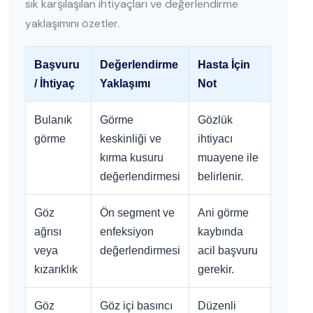
sık karşılaşılan ihtiyaçları ve değerlendirme
yaklaşımını özetler.
Başvuru
Değerlendirme
Hasta İçin
/ İhtiyaç
Yaklaşımı
Not
Bulanık
Görme
Gözlük
görme
keskinliği ve
ihtiyacı
kırma kusuru
muayene ile
değerlendirmesi
belirlenir.
Göz
Ön segment ve
Ani görme
ağrısı
enfeksiyon
kaybında
veya
değerlendirmesi
acil başvuru
kızarıklık
gerekir.
Göz
Göz içi basıncı
Düzenli