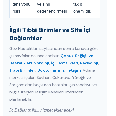
tansiyonu
ve sinir
takip
riski
değerlendirmesi
önemlidir.
İlgili Tıbbi Birimler ve Site İçi
Bağlantılar
Göz Hastalıkları sayfasından sonra konuya göre
şu sayfalar da incelenebilir:
Çocuk Sağlığı ve
Hastalıkları
,
Nöroloji
,
İç Hastalıkları
,
Radyoloji
,
Tıbbi Birimler
,
Doktorlarımız
,
İletişim
. Adana
merkez ilçeleri Seyhan, Çukurova, Yüreğir ve
Sarıçam’dan başvuran hastalar için randevu ve
bilgi süreçleri iletişim kanalları üzerinden
planlanabilir.
[İç Bağlantı: İlgili hizmet eklenecek]