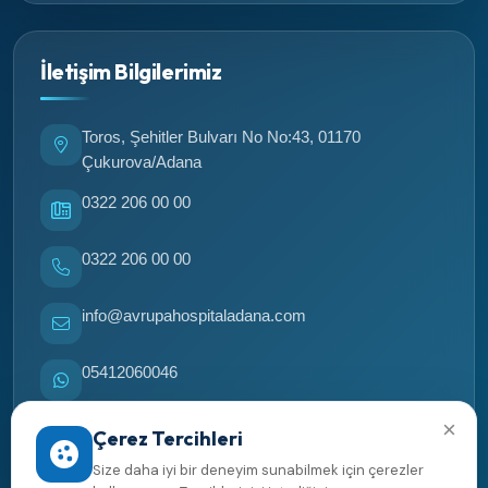
İletişim Bilgilerimiz
Toros, Şehitler Bulvarı No No:43, 01170
Çukurova/Adana
0322 206 00 00
0322 206 00 00
info@avrupahospitaladana.com
05412060046
×
05412060046
Çerez Tercihleri
Size daha iyi bir deneyim sunabilmek için çerezler
Yol tarifi al