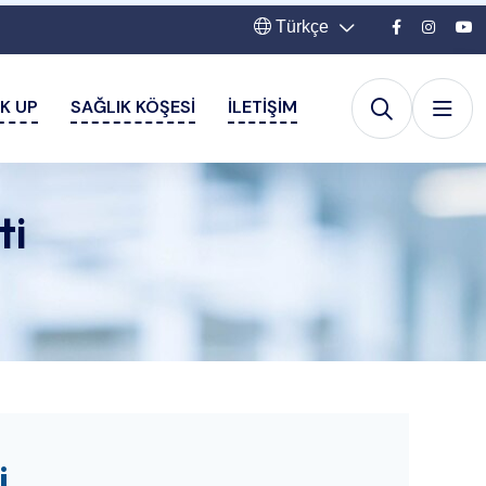
Türkçe
K UP
SAĞLIK KÖŞESI
İLETIŞIM
ti
i