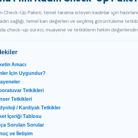
ın Check-Up Paketi, temel tarama isteyen kadınlar için hazırlan
kadın sağlığı, temel kan değerleri ve seçilmiş görüntüleme tetkik
’da check-up süreci, muayene ve tetkiklerin hekim değerlendirm
dekiler
ketin Amacı
mler İçin Uygundur?
ayeneler
oratuvar Tetkikleri
ser Tetkikleri
yoloji / Kardiyak Tetkikler
et İçeriği Tablosu
kça Sorulan Sorular
uç ve İletişim