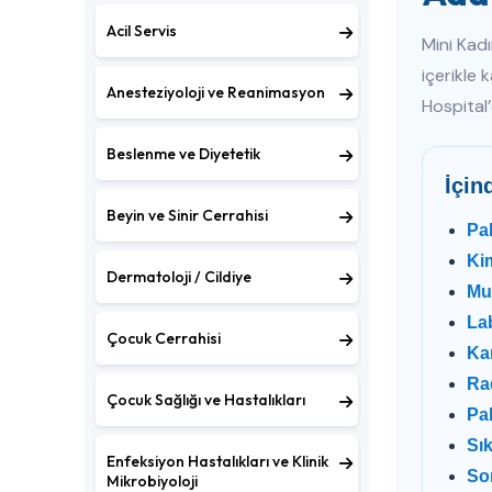
Acil Servis
Mini Kad
içerikle 
Anesteziyoloji ve Reanimasyon
Hospital
Beslenme ve Diyetetik
İçin
Beyin ve Sinir Cerrahisi
Pa
Ki
Dermatoloji / Cildiye
Mu
Lab
Çocuk Cerrahisi
Kan
Rad
Çocuk Sağlığı ve Hastalıkları
Pak
Sı
Enfeksiyon Hastalıkları ve Klinik
Son
Mikrobiyoloji