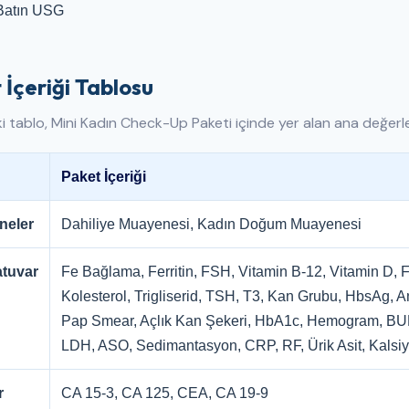
Batın USG
 İçeriği Tablosu
 tablo, Mini Kadın Check-Up Paketi içinde yer alan ana değerle
Paket İçeriği
neler
Dahiliye Muayenesi, Kadın Doğum Muayenesi
tuvar
Fe Bağlama, Ferritin, FSH, Vitamin B-12, Vitamin D, Fo
Kolesterol, Trigliserid, TSH, T3, Kan Grubu, HbsAg, An
Pap Smear, Açlık Kan Şekeri, HbA1c, Hemogram, BUN,
LDH, ASO, Sedimantasyon, CRP, RF, Ürik Asit, Kalsiyu
r
CA 15-3, CA 125, CEA, CA 19-9