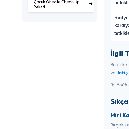
Çocuk Obezite Check-Up
tetkikle
Paketi
Radyolo
kardiy
tetkikl
İlgili
Bu paket
ve
İletiş
[İç Bağla
Sıkça
Mini K
Birçok ka