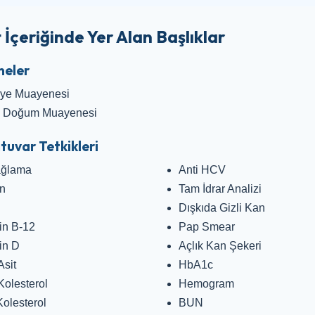
 İçeriğinde Yer Alan Başlıklar
eler
iye Muayenesi
n Doğum Muayenesi
tuvar Tetkikleri
ağlama
Anti HCV
in
Tam İdrar Analizi
Dışkıda Gizli Kan
in B-12
Pap Smear
in D
Açlık Kan Şekeri
Asit
HbA1c
Kolesterol
Hemogram
olesterol
BUN