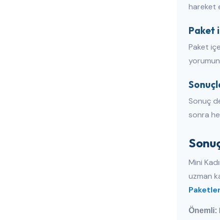
hareket e
Paket i
Paket içe
yorumunu
Sonuçl
Sonuç de
sonra hek
Sonuç
Mini Kad
uzman ka
Paketler
Önemli: