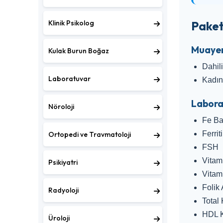
Klinik Psikolog
Paket
Muayen
Kulak Burun Boğaz
Dahil
Laboratuvar
Kadı
Labora
Nöroloji
Fe B
Ferrit
Ortopedi ve Travmatoloji
FSH
Vitam
Psikiyatri
Vitam
Folik 
Radyoloji
Total 
HDL K
Üroloji