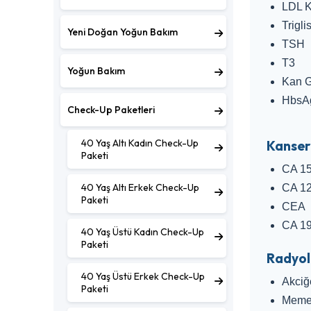
LDL K
Trigli
Yeni Doğan Yoğun Bakım
TSH
T3
Yoğun Bakım
Kan 
HbsA
Check-Up Paketleri
40 Yaş Altı Kadın Check-Up
Kanser 
Paketi
CA 15
40 Yaş Altı Erkek Check-Up
CA 1
Paketi
CEA
CA 19
40 Yaş Üstü Kadın Check-Up
Paketi
Radyolo
40 Yaş Üstü Erkek Check-Up
Akciğe
Paketi
Meme