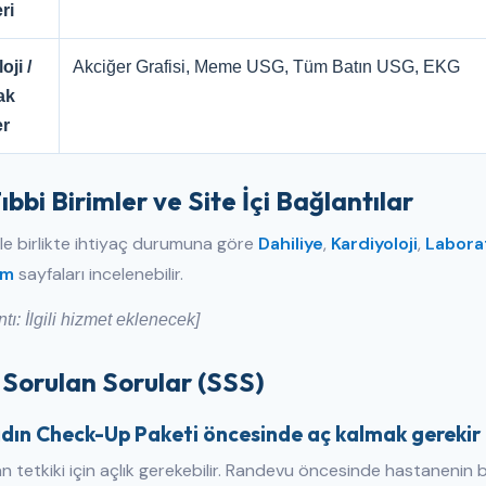
ri
ji /
Akciğer Grafisi, Meme USG, Tüm Batın USG, EKG
ak
er
 Tıbbi Birimler ve Site İçi Bağlantılar
le birlikte ihtiyaç durumuna göre
Dahiliye
,
Kardiyoloji
,
Labora
im
sayfaları incelenebilir.
ntı: İlgili hizmet eklenecek]
 Sorulan Sorular (SSS)
adın Check-Up Paketi öncesinde aç kalmak gerekir
n tetkiki için açlık gerekebilir. Randevu öncesinde hastanenin 