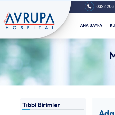
0322 206 
ANA SAYFA
K
M
Tıbbi Birimler
Ada