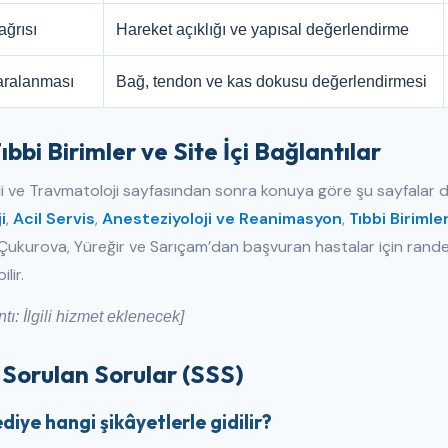
ğrısı
Hareket açıklığı ve yapısal değerlendirme
aralanması
Bağ, tendon ve kas dokusu değerlendirmesi
 Tıbbi Birimler ve Site İçi Bağlantılar
 ve Travmatoloji sayfasından sonra konuya göre şu sayfalar da
i
,
Acil Servis
,
Anesteziyoloji ve Reanimasyon
,
Tıbbi Birimle
ukurova, Yüreğir ve Sarıçam’dan başvuran hastalar için randevu 
lir.
ntı: İlgili hizmet eklenecek]
 Sorulan Sorular (SSS)
iye hangi şikâyetlerle gidilir?