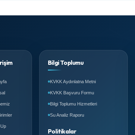
Erişim
Bilgi Toplumu
yfa
KVKK Aydınlatna Metni
sal
KVKK Başvuru Formu
nemiz
Bilgi Toplumu Hizmetleri
irimler
Su Analiz Raporu
 Up
Politikalar