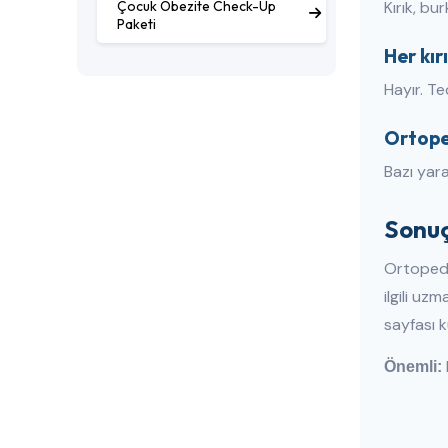
Çocuk Obezite Check-Up
Kırık, bu
Paketi
Her kır
Hayır. Te
Ortoped
Bazı yara
Sonuç
Ortopedi
ilgili uz
sayfası ku
Önemli: