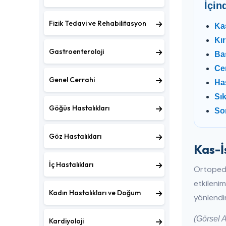
İçin
Fizik Tedavi ve Rehabilitasyon
Kas
Kı
Gastroenteroloji
Ba
Ce
Genel Cerrahi
Has
Sı
Göğüs Hastalıkları
Son
Göz Hastalıkları
Kas-İ
İç Hastalıkları
Ortopedi
etkilenim
Kadın Hastalıkları ve Doğum
yönlendir
(Görsel A
Kardiyoloji