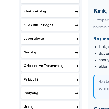
Kırık
Klinik Psikolog
Ortopedi
Kulak Burun Boğaz
hekimin a
Başlıc
Laboratuvar
kırık,
Nöroloji
diz, o
spor 
Ortopedi ve Travmatoloji
eklem 
Psikiyatri
Hasta
sonras
Radyoloji
Üroloji