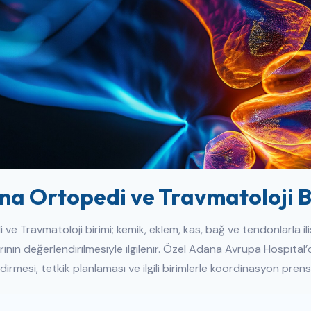
a Ortopedi ve Travmatoloji B
ve Travmatoloji birimi; kemik, eklem, kas, bağ ve tendonlarla ilişki
rinin değerlendirilmesiyle ilgilenir. Özel Adana Avrupa Hospital
irmesi, tetkik planlaması ve ilgili birimlerle koordinasyon prens