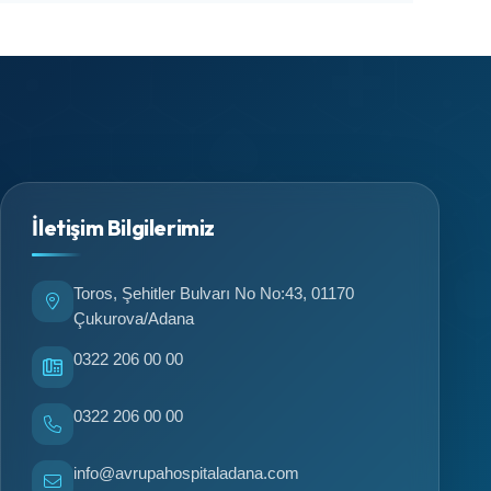
İletişim Bilgilerimiz
Toros, Şehitler Bulvarı No No:43, 01170
Çukurova/Adana
0322 206 00 00
0322 206 00 00
info@avrupahospitaladana.com