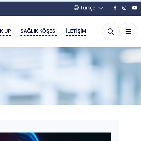
Türkçe
K UP
SAĞLIK KÖŞESI
İLETIŞIM