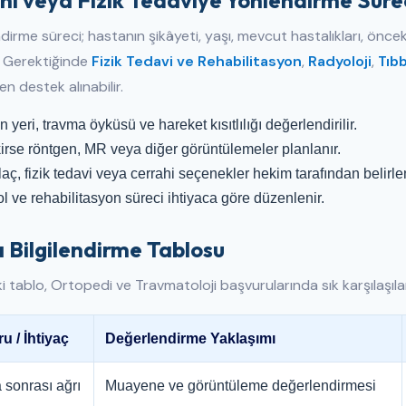
hi veya Fizik Tedaviye Yönlendirme Süre
irme süreci; hastanın şikâyeti, yaşı, mevcut hastalıkları, öncek
r. Gerektiğinde
Fizik Tedavi ve Rehabilitasyon
,
Radyoloji
,
Tıbb
en destek alınabilir.
n yeri, travma öyküsü ve hareket kısıtlılığı değerlendirilir.
irse röntgen, MR veya diğer görüntülemeler planlanır.
ilaç, fizik tedavi veya cerrahi seçenekler hekim tarafından belirlen
l ve rehabilitasyon süreci ihtiyaca göre düzenlenir.
 Bilgilendirme Tablosu
 tablo, Ortopedi ve Travmatoloji başvurularında sık karşılaşılan
u / İhtiyaç
Değerlendirme Yaklaşımı
 sonrası ağrı
Muayene ve görüntüleme değerlendirmesi