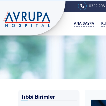
0322 206 
ANA SAYFA
K
Tıbbi Birimler